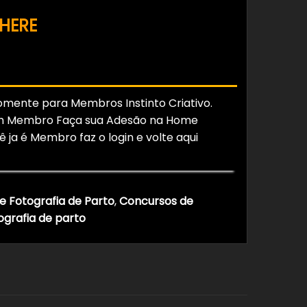
Instinto Criativo Channel on
 HERE
access the channel
 JOIN
somente para Membros Instinto Criativo.
um Membro Faça sua Adesão na Home
ê ja é Membro faz o login e volte aqui
e Fotografia de Parto
,
Concursos de
ografia de parto