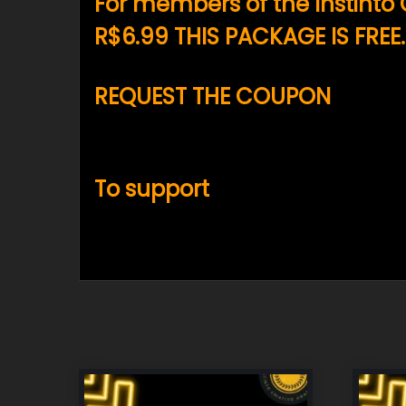
For members of the Instinto
R$6.99 THIS PACKAGE IS FREE.
REQUEST THE COUPON
from
contato@instintocriativo.art.b
To support
the Instinto Cria
CLICK JOIN