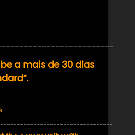
______________________________
be a mais de 30 dias
ndard”.
R
________________________________________