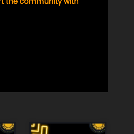
rt the community with
 or e-mail
cess the channel and then