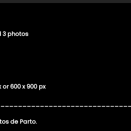
d 3 photos
or 600 x 900 px
______________________________
tos de Parto.