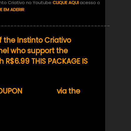
into Criativo no Youtube
CLIQUE AQUI
acesso o
E EM ADERIR
_________________________________________
the Instinto Criativo
el who support the
 R$6.99 THIS PACKAGE IS
COUPON
from me
via the
n this page or e-mail
criativo.art.br .