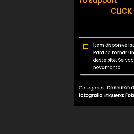
To support
the 
Youtube
CLICK
and then CLICK
Item disponivel 
Para se tornar 
deste site. Se voc
novamente.
Categorias:
Concurso d
fotografia
Etiqueta:
Fot