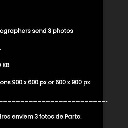
tographers send 3 photos
.
0 KB
s 900 x 600 px or 600 x 900 px
______________________________
iros enviem 3 fotos de Parto.