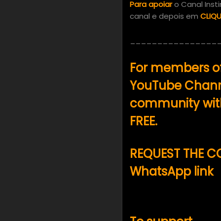
Para apoiar
o Canal Inst
canal e depois em
CLIQU
________________
For members of 
YouTube Chann
community with
FREE.
REQUEST THE 
WhatsApp link
o
contato@instinto