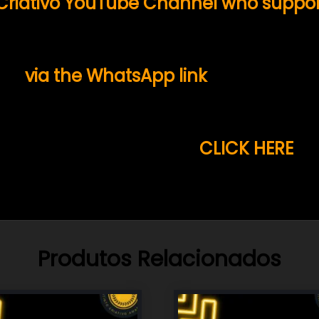
 Criativo YouTube Channel who suppo
 me
via the WhatsApp link
on this page
r .
tivo Channel on Youtube
CLICK HERE
ac
Produtos Relacionados