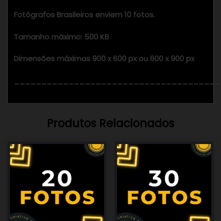
Fotógrafos Brasileiros enviem 10 fotos.
Tamanho máximo: 500 KB
Dimensões máximas 900 x 600 px ou 600 x 900 px
______________________________________
Produtos Relacionados