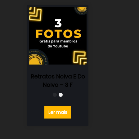
Retratos Noiva E Do
Noivo – 3 F
Ler mais