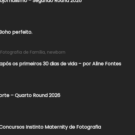
tojornalismo – Segundo Round 2026
oho perfeito.
 Fotografia de Família
,
newborn
pós os primeiros 30 dias de vida – por Aline Fontes
porte – Quarto Round 2026
oncursos Instinto Maternity de Fotografia