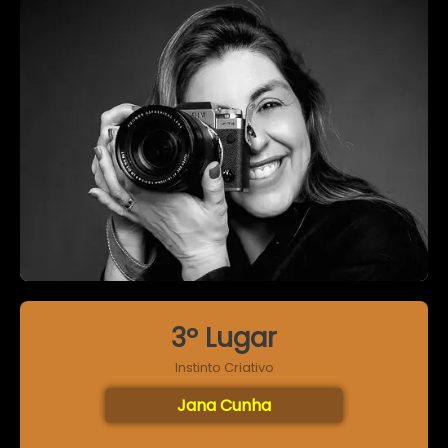
3º Lugar
Instinto Criativo
Jana Cunha