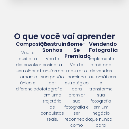
O que você vai aprender
Composição
Construindo
Torne-
Vendendo
Sonhos
Se
Fotografia
Vou te
Premiado
auxiliar a
Vou te
Implemente
desenvolver
ensinar a
Vou te
o método
seu olhar e
transformar
mostrar o
de vendas
tornar-lo
sua paixão
caminho
automáticas
único e
por
estratégico
e
diferenciado.
fotografia
para
transforme
em uma
premiar
sua
trajetória
sua
fotografia
de
fotografia e
em um
conquistas
ser
negócio
reais.
reconhecido
que nunca
como
para.